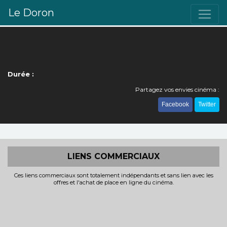
Le Doron
Durée :
Partagez vos envies cinéma :
Facebook
Twitter
LIENS COMMERCIAUX
Ces liens commerciaux sont totalement indépendants et sans lien avec les
offres et l'achat de place en ligne du cinéma.