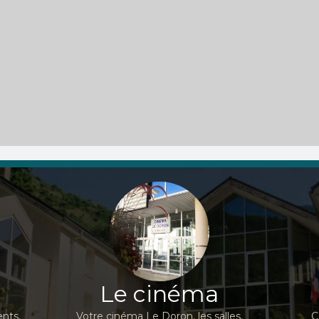
Le cinéma
nts,
Votre cinéma Le Doron, les salles,
C