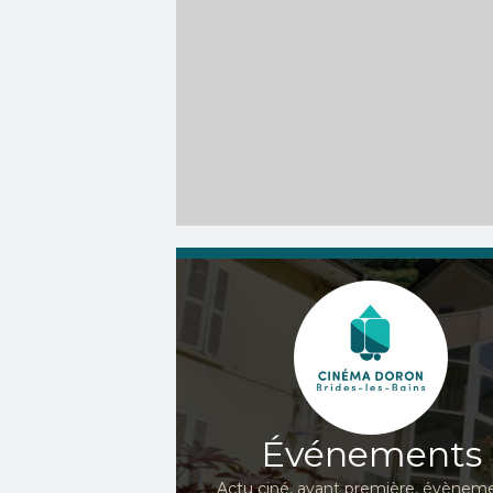
Événements
Actu ciné, avant première, évèneme