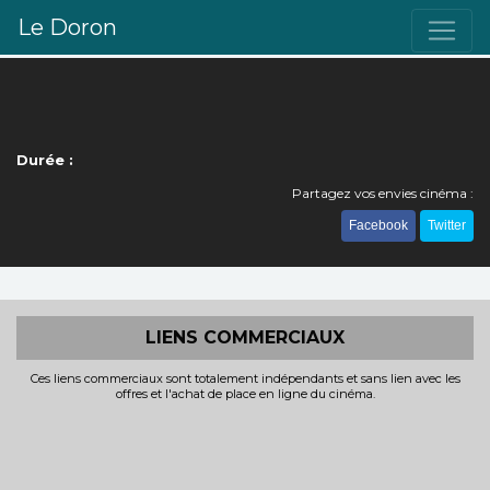
Le Doron
Durée :
Partagez vos envies cinéma :
Facebook
Twitter
LIENS COMMERCIAUX
Ces liens commerciaux sont totalement indépendants et sans lien avec les
offres et l'achat de place en ligne du cinéma.