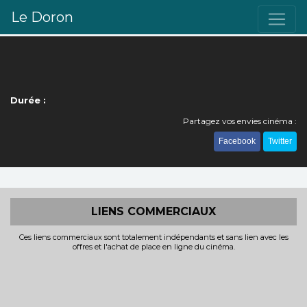
Le Doron
Durée :
Partagez vos envies cinéma :
Facebook
Twitter
LIENS COMMERCIAUX
Ces liens commerciaux sont totalement indépendants et sans lien avec les
offres et l'achat de place en ligne du cinéma.